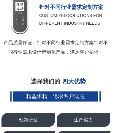
针对不同行业需求定制方案
CUSTOMIZED SOLUTIONS FOR 
DIFFERENT INDUSTRY NEEDS
产品质量保证：针对不同行业需求定制方案针对不
同行业需求设计定制化产品，满足客户要求；
选择我们的
四大优势
精益求精、追求客户满意
创新研发
生产实力