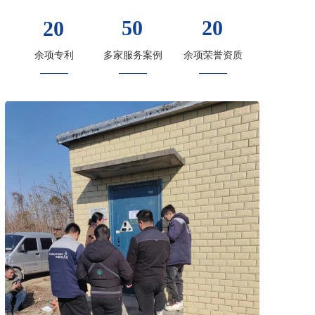
50
20
20
余项专利
多家服务案例
余项荣誉资质