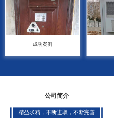
成功案例
公司简介
精益求精，不断进取，不断完善